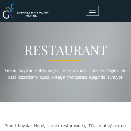
Toggle
navigation
RESTAURANT
Grand Kayalar Hotel, seçkin restoranında, Türk mutfağının en
özel lezzetlerini eşsiz Antalya manzarası eşliğinde sunuyor.
Grand Kayalar Hotel, seçkin restoranında, Türk mutfağının en